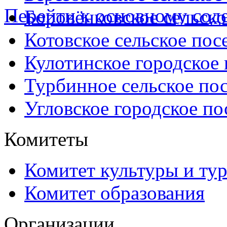
Перейти к основному со
Боровёнковское сельско
Котовское сельское пос
Кулотинское городское
Турбинное сельское по
Угловское городское по
Комитеты
Комитет культуры и ту
Комитет образования
Организации