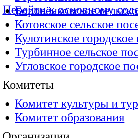
Перейти к основному со
Боровёнковское сельско
Котовское сельское пос
Кулотинское городское
Турбинное сельское по
Угловское городское по
Комитеты
Комитет культуры и ту
Комитет образования
Организации