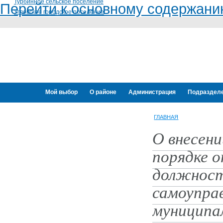
Турбинное сельское поселение
Перейти к основному содержан
Угловское городское поселение
Мой выбор
О районе
Администрация
Подраздел
Переселение граждан
ГЛАВНАЯ
О внесени
порядке 
должност
самоуправ
муниципал