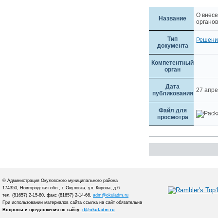
О внес
Название
органов
Тип
Решени
документа
Компетентный
орган
Дата
27 апр
публикования
Файл для
просмотра
© Администрация Окуловского муниципального района
174350, Новгородская обл., г. Окуловка, ул. Кирова, д.6
тел. (81657) 2-15-80, факс (81657) 2-14-66,
adm@okuladm.ru
При использовании материалов сайта ссылка на сайт обязательна
Вопросы и предложения по сайту:
it@okuladm.ru