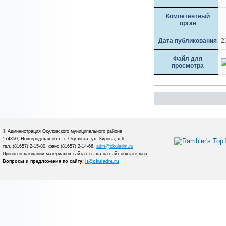
Компетентный
орган
Дата публикования
2
Файл для
просмотра
© Администрация Окуловского муниципального района
174350, Новгородская обл., г. Окуловка, ул. Кирова, д.6
тел. (81657) 2-15-80, факс (81657) 2-14-66,
adm@okuladm.ru
При использовании материалов сайта ссылка на сайт обязательна
Вопросы и предложения по сайту:
it@okuladm.ru