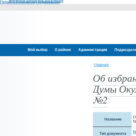
Угловское городское поселение
Перейти к основному содержанию
Мой выбор
О районе
Администрация
Подраздел
Переселение граждан
ГЛАВНАЯ
Об избра
Думы Окул
№2
О
Название
Р
Тип документа