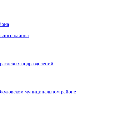
йона
ьного района
траслевых подразделений
 Окуловском муниципальном районе