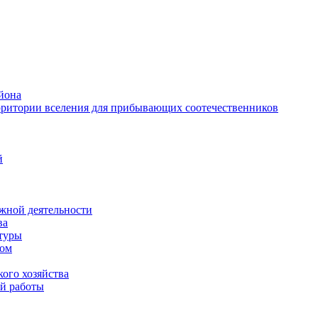
йона
рритории вселения для прибывающих соотечественников
й
жной деятельности
ва
ктуры
вом
ого хозяйства
й работы