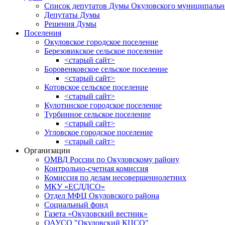
Список депутатов Думы Окуловского муниципальн
Депутаты Думы
Решения Думы
Поселения
Окуловское городское поселение
Березовикское сельское поселение
<старый сайт>
Боровенковское сельское поселение
<старый сайт>
Котовское сельское поселение
<старый сайт>
Кулотинское городское поселение
Турбинное сельское поселение
<старый сайт>
Угловское городское поселение
<старый сайт>
Организации
ОМВД России по Окуловскому району
Контрольно-счетная комиссия
Комиссия по делам несовершеннолетних
МКУ «ЕСДДСО»
Отдел МФЦ Окуловского района
Социальный фонд
Газета «Окуловский вестник»
ОАУСО "Окуловский КЦСО"