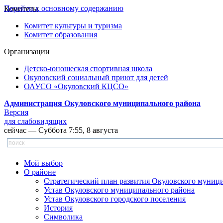
Перейти к основному содержанию
Комитеты
Комитет культуры и туризма
Комитет образования
Организации
Детско-юношеская спортивная школа
Окуловский социальный приют для детей
ОАУСО «Окуловский КЦСО»
Администрация Окуловского муниципального района
Версия
для слабовидящих
сейчас — Суббота 7:55, 8 августа
Мой выбор
О районе
Стратегический план развития Окуловского муниц
Устав Окуловского муниципального района
Устав Окуловского городского поселения
История
Символика