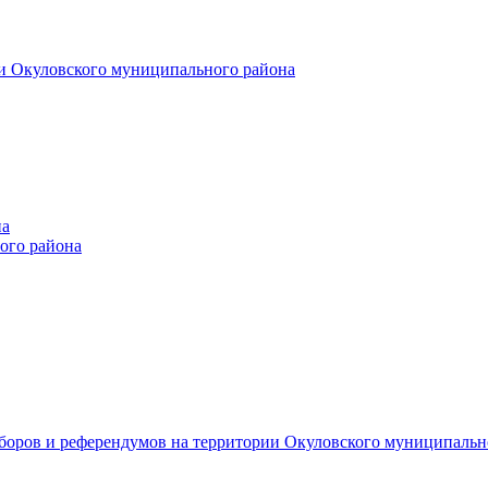
и Окуловского муниципального района
на
ого района
ыборов и референдумов на территории Окуловского муниципальн