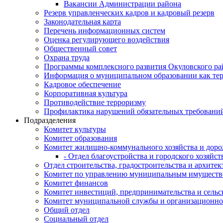
Вакансии Администрации района
Резерв управленческих кадров и кадровый резерв
Законодательная карта
Перечень информационных систем
Оценка регулирующего воздействия
Общественный совет
Охрана труда
Программы комплексного развития Окуловского ра
Информация о муниципальном образовании как те
Кадровое обеспечение
Корпоративная культура
Противодействие терроризму
Профилактика нарушений обязательных требовани
Подразделения
Комитет культуры
Комитет образования
Комитет жилищно-коммунального хозяйства и доро
- Отдел благоустройства и городского хозяйст
Отдел строительства, градостроительства и архите
Комитет по управлению муниципальным имущест
Комитет финансов
Комитет инвестиций, предпринимательства и сельск
Комитет муниципальной службы и организационно
Общий отдел
Социальный отдел