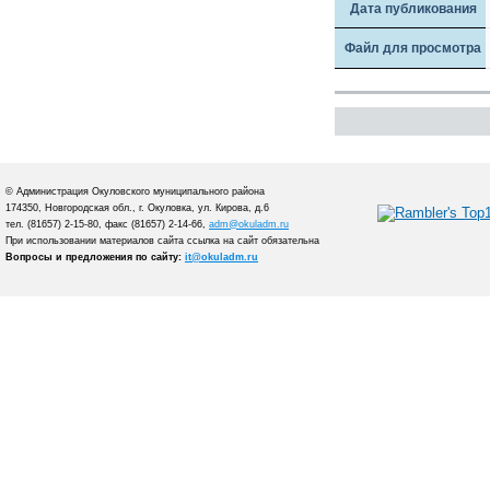
Дата публикования
Файл для просмотра
© Администрация Окуловского муниципального района
174350, Новгородская обл., г. Окуловка, ул. Кирова, д.6
тел. (81657) 2-15-80, факс (81657) 2-14-66,
adm@okuladm.ru
При использовании материалов сайта ссылка на сайт обязательна
Вопросы и предложения по сайту:
it@okuladm.ru