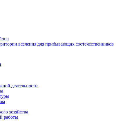
йона
рритории вселения для прибывающих соотечественников
й
жной деятельности
ва
ктуры
вом
ого хозяйства
й работы