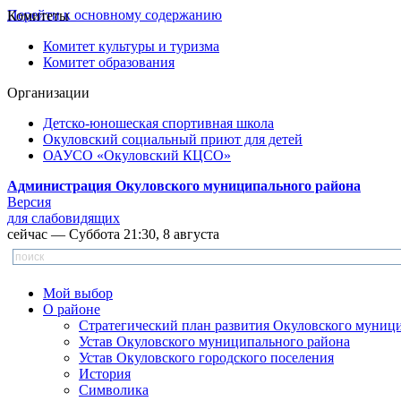
Перейти к основному содержанию
Комитеты
Комитет культуры и туризма
Комитет образования
Организации
Детско-юношеская спортивная школа
Окуловский социальный приют для детей
ОАУСО «Окуловский КЦСО»
Администрация Окуловского муниципального района
Версия
для слабовидящих
сейчас — Суббота 21:30, 8 августа
Мой выбор
О районе
Стратегический план развития Окуловского муниц
Устав Окуловского муниципального района
Устав Окуловского городского поселения
История
Символика