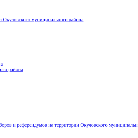
и Окуловского муниципального района
на
ого района
ыборов и референдумов на территории Окуловского муниципальн