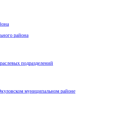
йона
ьного района
траслевых подразделений
 Окуловском муниципальном районе