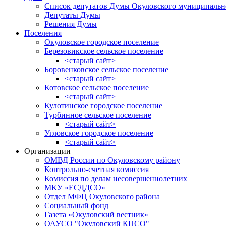
Список депутатов Думы Окуловского муниципальн
Депутаты Думы
Решения Думы
Поселения
Окуловское городское поселение
Березовикское сельское поселение
<старый сайт>
Боровенковское сельское поселение
<старый сайт>
Котовское сельское поселение
<старый сайт>
Кулотинское городское поселение
Турбинное сельское поселение
<старый сайт>
Угловское городское поселение
<старый сайт>
Организации
ОМВД России по Окуловскому району
Контрольно-счетная комиссия
Комиссия по делам несовершеннолетних
МКУ «ЕСДДСО»
Отдел МФЦ Окуловского района
Социальный фонд
Газета «Окуловский вестник»
ОАУСО "Окуловский КЦСО"