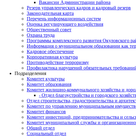
Вакансии Администрации района
Резерв управленческих кадров и кадровый резерв
Законодательная карта
Перечень информационных систем
Оценка регулирующего воздействия
Общественный совет
Охрана труда
Программы комплексного развития Окуловского ра
Информация о муниципальном образовании как те
Кадровое обеспечение
Корпоративная культура
Противодействие терроризму
Профилактика нарушений обязательных требовани
Подразделения
Комитет культуры
Комитет образования
Комитет жилищно-коммунального хозяйства и доро
- Отдел благоустройства и городского хозяйст
Отдел строительства, градостроительства и архите
Комитет по управлению муниципальным имущест
Комитет финансов
Комитет инвестиций, предпринимательства и сельск
Комитет муниципальной службы и организационно
Общий отдел
Социальный отдел