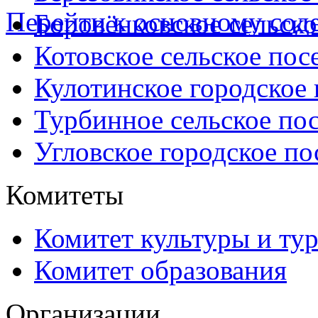
Перейти к основному со
Боровёнковское сельско
Котовское сельское пос
Кулотинское городское
Турбинное сельское по
Угловское городское по
Комитеты
Комитет культуры и ту
Комитет образования
Организации