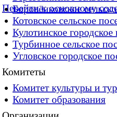
Перейти к основному со
Боровёнковское сельско
Котовское сельское пос
Кулотинское городское
Турбинное сельское по
Угловское городское по
Комитеты
Комитет культуры и ту
Комитет образования
Организации