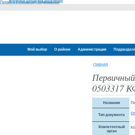
Угловское городское поселение
Перейти к основному содержанию
Мой выбор
О районе
Администрация
Подраздел
Переселение граждан
ГЛАВНАЯ
Первичный
0503317 К
Название
Пе
О
Тип документа
Компетентный
Ко
орган