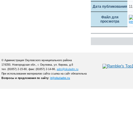
Дата публикования
11
Файл для
просмотра
pe
© Администрация Окуловского муниципального района
174350, Новгородская обл., г. Окуловка, ул. Кирова, д.6
тел. (81657) 2-15-80, факс (81657) 2-14-66,
adm@okuladm.ru
При использовании материалов сайта ссылка на сайт обязательна
Вопросы и предложения по сайту:
it@okuladm.ru