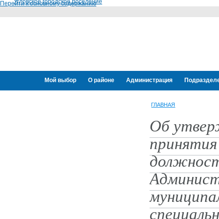
Угловское городское поселение
Перейти к основному содержанию
Мой выбор
О районе
Администрация
Подраздел
Переселение граждан
ГЛАВНАЯ
Об утвер
принятия
должност
Админист
муниципа
специальн