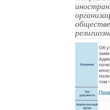
иностран
организац
обществе
религиозн
Об у
заме
Адми
поче
Название
инос
поли
том 
Прое
Тип
документа
Компетентный
орган