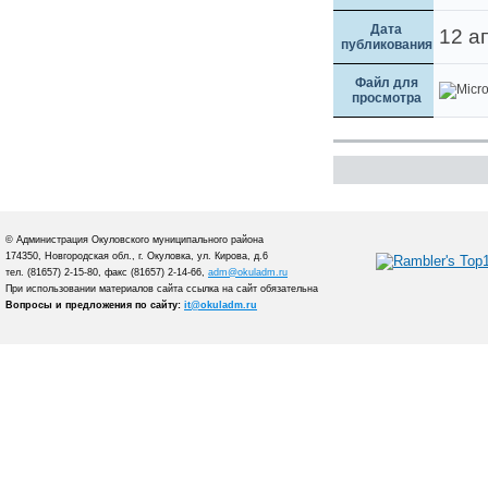
Дата
12 а
публикования
Файл для
просмотра
© Администрация Окуловского муниципального района
174350, Новгородская обл., г. Окуловка, ул. Кирова, д.6
тел. (81657) 2-15-80, факс (81657) 2-14-66,
adm@okuladm.ru
При использовании материалов сайта ссылка на сайт обязательна
Вопросы и предложения по сайту:
it@okuladm.ru