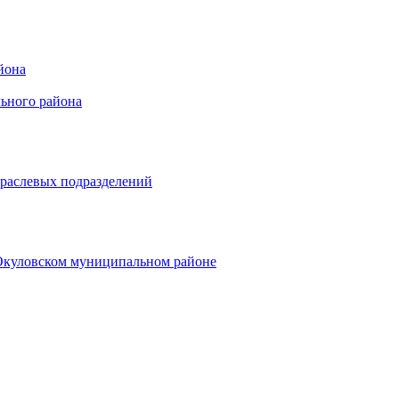
йона
ьного района
траслевых подразделений
 Окуловском муниципальном районе