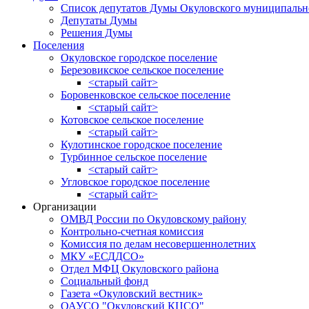
Список депутатов Думы Окуловского муниципальн
Депутаты Думы
Решения Думы
Поселения
Окуловское городское поселение
Березовикское сельское поселение
<старый сайт>
Боровенковское сельское поселение
<старый сайт>
Котовское сельское поселение
<старый сайт>
Кулотинское городское поселение
Турбинное сельское поселение
<старый сайт>
Угловское городское поселение
<старый сайт>
Организации
ОМВД России по Окуловскому району
Контрольно-счетная комиссия
Комиссия по делам несовершеннолетних
МКУ «ЕСДДСО»
Отдел МФЦ Окуловского района
Социальный фонд
Газета «Окуловский вестник»
ОАУСО "Окуловский КЦСО"