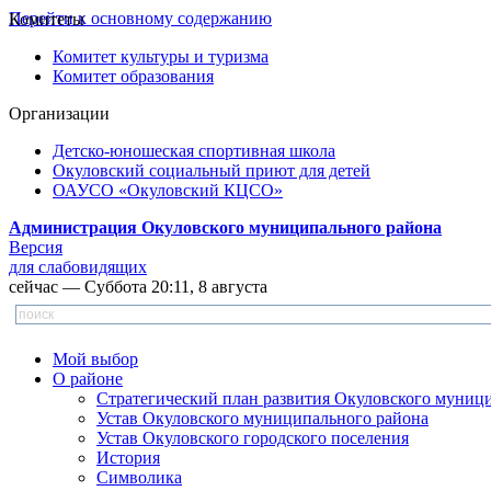
Перейти к основному содержанию
Комитеты
Комитет культуры и туризма
Комитет образования
Организации
Детско-юношеская спортивная школа
Окуловский социальный приют для детей
ОАУСО «Окуловский КЦСО»
Администрация Окуловского муниципального района
Версия
для слабовидящих
сейчас — Суббота 20:11, 8 августа
Мой выбор
О районе
Стратегический план развития Окуловского муниц
Устав Окуловского муниципального района
Устав Окуловского городского поселения
История
Символика