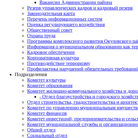
Вакансии Администрации района
Резерв управленческих кадров и кадровый резерв
Законодательная карта
Перечень информационных систем
Оценка регулирующего воздействия
Общественный совет
Охрана труда
Программы комплексного развития Окуловского ра
Информация о муниципальном образовании как те
Кадровое обеспечение
Корпоративная культура
Противодействие терроризму
Профилактика нарушений обязательных требовани
Подразделения
Комитет культуры
Комитет образования
Комитет жилищно-коммунального хозяйства и доро
- Отдел благоустройства и городского хозяйст
Отдел строительства, градостроительства и архите
Комитет по управлению муниципальным имущест
Комитет финансов
Комитет инвестиций, предпринимательства и сельск
Комитет муниципальной службы и организационно
Общий отдел
Социальный отдел