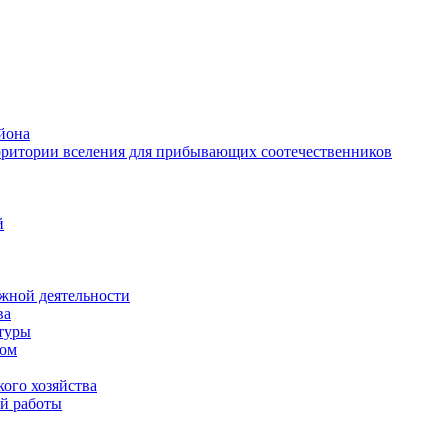
йона
рритории вселения для прибывающих соотечественников
й
жной деятельности
ва
ктуры
вом
ого хозяйства
й работы