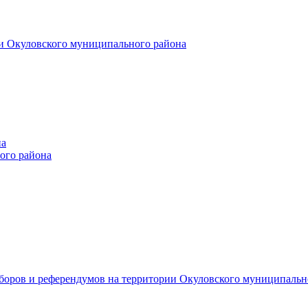
и Окуловского муниципального района
на
ого района
ыборов и референдумов на территории Окуловского муниципальн