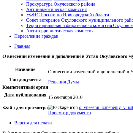
Прокуратура Окуловского района
Антинаркотическая комиссия
УФНС России по Новгородской области
Совет ветеранов Окуловского муниципального рай
Территориальная избирательная комиссия Окуловск
Антитеррористическая комиссия
Переселение граждан
Главная
О внесении изменений и дополнений в Устав Окуловского м
Название
О внесении изменений и дополнений в У
Тип документа
Решения Думы
Компетентный орган
Дата публикования
15 сентября 2010
o_vnesenii_izmeneniy_v_ust
Файл для просмотра
Просмотр документа
Версия для печати
© Администрация Окуловского муниципального района