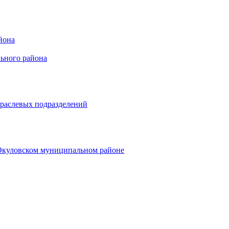
йона
ьного района
траслевых подразделений
 Окуловском муниципальном районе