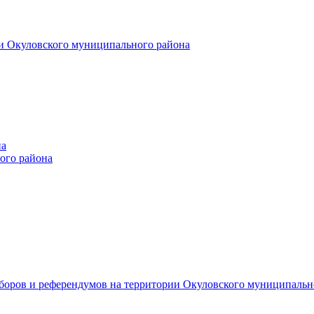
и Окуловского муниципального района
на
ого района
ыборов и референдумов на территории Окуловского муниципальн