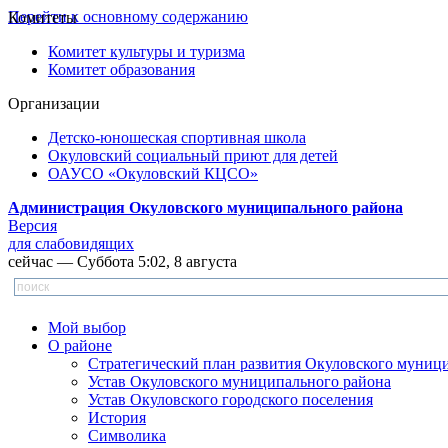
Перейти к основному содержанию
Комитеты
Комитет культуры и туризма
Комитет образования
Организации
Детско-юношеская спортивная школа
Окуловский социальный приют для детей
ОАУСО «Окуловский КЦСО»
Администрация Окуловского муниципального района
Версия
для слабовидящих
сейчас — Суббота 5:02, 8 августа
Мой выбор
О районе
Стратегический план развития Окуловского муниц
Устав Окуловского муниципального района
Устав Окуловского городского поселения
История
Символика