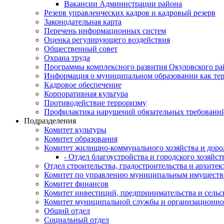
Вакансии Администрации района
Резерв управленческих кадров и кадровый резерв
Законодательная карта
Перечень информационных систем
Оценка регулирующего воздействия
Общественный совет
Охрана труда
Программы комплексного развития Окуловского ра
Информация о муниципальном образовании как те
Кадровое обеспечение
Корпоративная культура
Противодействие терроризму
Профилактика нарушений обязательных требовани
Подразделения
Комитет культуры
Комитет образования
Комитет жилищно-коммунального хозяйства и доро
- Отдел благоустройства и городского хозяйст
Отдел строительства, градостроительства и архите
Комитет по управлению муниципальным имущест
Комитет финансов
Комитет инвестиций, предпринимательства и сельск
Комитет муниципальной службы и организационно
Общий отдел
Социальный отдел