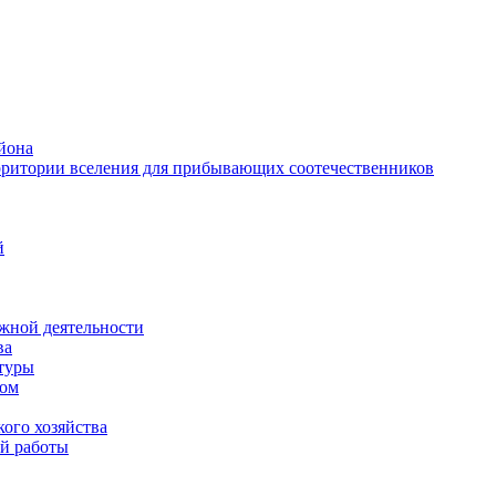
йона
рритории вселения для прибывающих соотечественников
й
жной деятельности
ва
ктуры
вом
ого хозяйства
й работы