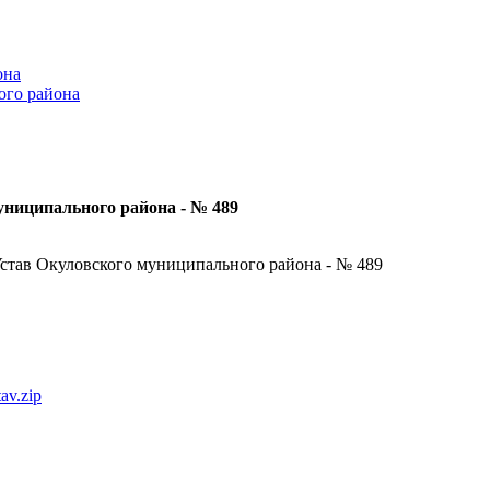
она
ого района
униципального района - № 489
став Окуловского муниципального района - № 489
av.zip