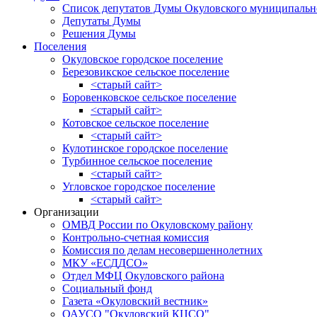
Список депутатов Думы Окуловского муниципальн
Депутаты Думы
Решения Думы
Поселения
Окуловское городское поселение
Березовикское сельское поселение
<старый сайт>
Боровенковское сельское поселение
<старый сайт>
Котовское сельское поселение
<старый сайт>
Кулотинское городское поселение
Турбинное сельское поселение
<старый сайт>
Угловское городское поселение
<старый сайт>
Организации
ОМВД России по Окуловскому району
Контрольно-счетная комиссия
Комиссия по делам несовершеннолетних
МКУ «ЕСДДСО»
Отдел МФЦ Окуловского района
Социальный фонд
Газета «Окуловский вестник»
ОАУСО "Окуловский КЦСО"