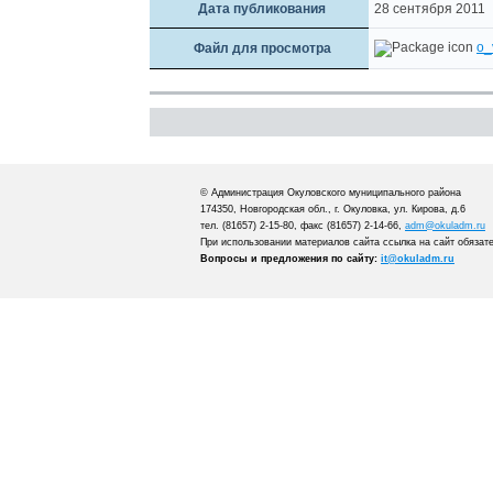
Дата публикования
28 сентября 2011
o_
Файл для просмотра
© Администрация Окуловского муниципального района
174350, Новгородская обл., г. Окуловка, ул. Кирова, д.6
тел. (81657) 2-15-80, факс (81657) 2-14-66,
adm@okuladm.ru
При использовании материалов сайта ссылка на сайт обязат
Вопросы и предложения по сайту:
it@okuladm.ru