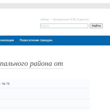
сейчас — Воскресенье 9:48, 9 августа
ганизации
Переселение граждан
ипального района от
 - № 76