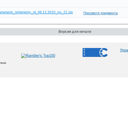
vnesenii_izmeneniy_ot_08.12.2010_no_21.zip
Просмотр документа
Версия для печати
Упра
ельна