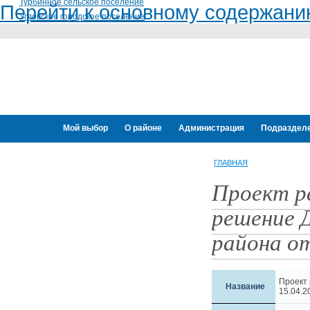
Турбинное сельское поселение
Перейти к основному содержан
Угловское городское поселение
Мой выбор
О районе
Администрация
Подраздел
Переселение граждан
ГЛАВНАЯ
Проект ре
решение 
района от
Проект
Название
15.04.2