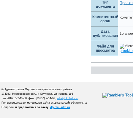
Тип
Проект
документа
Компетентный
Комите
орган
Дата
15 апр
публикования
Файл для
просмотра
proekt_
© Администрация Окуловского муниципального района
174350, Новгородская обл., г. Окуловка, ул. Кирова, д.6
тел. (81657) 2-15-80, факс (81657) 2-14-66,
adm@okuladm.ru
При использовании материалов сайта ссылка на сайт обязательна
Вопросы и предложения по сайту:
it@okuladm.ru