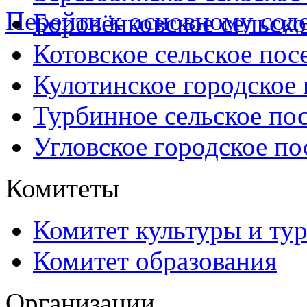
Перейти к основному со
Боровёнковское сельско
Котовское сельское пос
Кулотинское городское
Турбинное сельское по
Угловское городское по
Комитеты
Комитет культуры и ту
Комитет образования
Организации