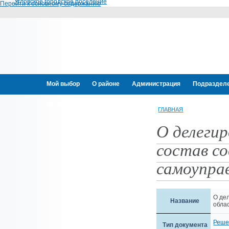
Угловское городское поселение
Перейти к основному содержанию
Мой выбор
О районе
Администрация
Подраздел
Переселение граждан
ГЛАВНАЯ
О делегир
состав с
самоупра
О де
Название
обла
Реше
Тип документа