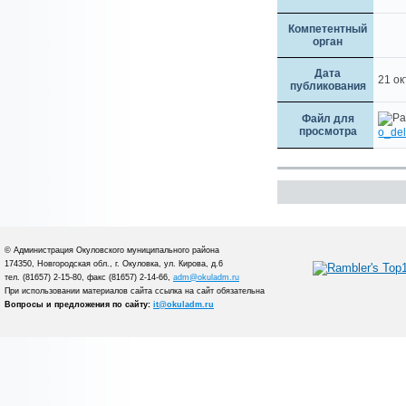
Компетентный
орган
Дата
21 о
публикования
Файл для
просмотра
o_del
© Администрация Окуловского муниципального района
174350, Новгородская обл., г. Окуловка, ул. Кирова, д.6
тел. (81657) 2-15-80, факс (81657) 2-14-66,
adm@okuladm.ru
При использовании материалов сайта ссылка на сайт обязательна
Вопросы и предложения по сайту:
it@okuladm.ru