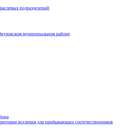
траслевых подразделений
 Окуловском муниципальном районе
йона
рритории вселения для прибывающих соотечественников