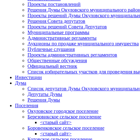
Проекты постановлений
Решения Думы Окуловского муниципального райо
Проекты решений Думы Окуловского муниципальн
Решения Совета депутатов
Проекты решений Совета Депутатов
Муниципальные программы
Административные регламенты
Аукционы по продаже муниципального имущества
Публичные слушания
Проекты административных регламентов
Общественные обсуждения
Официальный вестник
Список избирательных участков для проведения в
Инвестиции
Дума
Список депутатов Думы Окуловского муниципальн
Депутаты Думы
Решения Думы
Поселения
Окуловское городское поселение
Березовикское сельское поселение
<старый сайт>
Боровенковское сельское поселение
<старый сайт>
Котовское сельское поселение