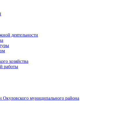
й
жной деятельности
ва
ктуры
вом
ого хозяйства
й работы
и Окуловского муниципального района