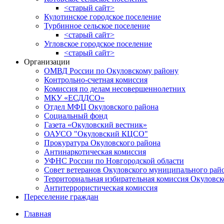
<старый сайт>
Кулотинское городское поселение
Турбинное сельское поселение
<старый сайт>
Угловское городское поселение
<старый сайт>
Организации
ОМВД России по Окуловскому району
Контрольно-счетная комиссия
Комиссия по делам несовершеннолетних
МКУ «ЕСДДСО»
Отдел МФЦ Окуловского района
Социальный фонд
Газета «Окуловский вестник»
ОАУСО "Окуловский КЦСО"
Прокуратура Окуловского района
Антинаркотическая комиссия
УФНС России по Новгородской области
Совет ветеранов Окуловского муниципального рай
Территориальная избирательная комиссия Окуловск
Антитеррористическая комиссия
Переселение граждан
Главная