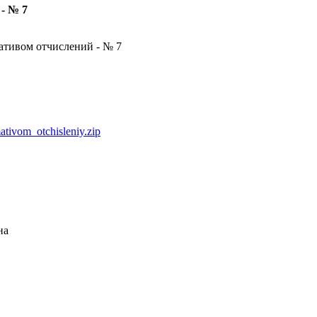
- № 7
ативом отчислений - № 7
tivom_otchisleniy.zip
на