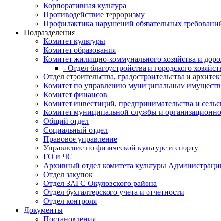
Корпоративная культура
Противодействие терроризму
Профилактика нарушений обязательных требовани
Подразделения
Комитет культуры
Комитет образования
Комитет жилищно-коммунального хозяйства и доро
- Отдел благоустройства и городского хозяйст
Отдел строительства, градостроительства и архите
Комитет по управлению муниципальным имущест
Комитет финансов
Комитет инвестиций, предпринимательства и сельск
Комитет муниципальной службы и организационно
Общий отдел
Социальный отдел
Правовое управление
Управление по физической культуре и спорту
ГО и ЧС
Архивный отдел комитета культуры Администраци
Отдел закупок
Отдел ЗАГС Окуловского района
Отдел бухгалтерского учета и отчетности
Отдел контроля
Документы
Постановления