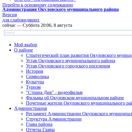
Перейти к основному содержанию
Администрация Окуловского муниципального района
Версия
для слабовидящих
сейчас — Суббота 20:06, 8 августа
Мой выбор
О районе
Стратегический план развития Окуловского муниц
Устав Окуловского муниципального района
Устав Окуловского городского поселения
История
Символика
Культура
Туризм
"Страна Див" - видеофильм
Фильмы об Окуловском муниципальном районе
Почетные жители Окуловского муниципального ра
Администрация
Регламент Администрации Окуловского муниципал
Структура Администрации
Глава района
Отчеты Главы