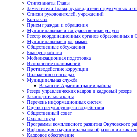
Стипендиаты Главы
Заместители Главы, руководители структурных и о
Списки руководителей, учреждений
Контакты
Прием граждан и обращения
Муниципальные и государственные услуги
Реестр координационных органов образованных в
Муниципальные программы
Общественные обсуждения
Благоустройство
Мобилизационная подготовка
Исполнение полномочий
Противодействие коррупции
Положения о наградах
Муниципальная служба
Вакансии Администрации района
Резерв управленческих кадров и кадровый резерв
Законодательная карта
Перечень информационных систем
Оценка регулирующего воздействия
Общественный совет
Охрана труда
Программы комплексного развития Окуловского ра
Информация о муниципальном образовании как те
Кадровое обеспечение