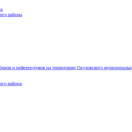
на
ого района
ыборов и референдумов на территории Окуловского муниципальн
ого района