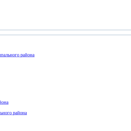
ипального района
йона
ьного района