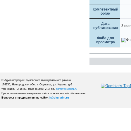
Компетентный
орган
Дата
3 ноя
публикования
Файл для
просмотра
© Администрация Окуловского муниципального района
174350, Новгородская обл., г. Окуловка, ул. Кирова, д.6
тел. (81657) 2-15-80, факс (81657) 2-14-66,
adm@okuladm.ru
При использовании материалов сайта ссылка на сайт обязательна
Вопросы и предложения по сайту:
it@okuladm.ru