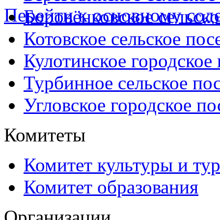
Перейти к основному со
Боровёнковское сельско
Котовское сельское пос
Кулотинское городское
Турбинное сельское по
Угловское городское по
Комитеты
Комитет культуры и ту
Комитет образования
Организации