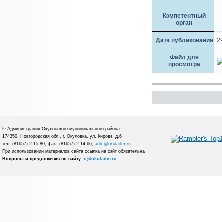
Компетентный
орган
Дата публикования
2
Файл для
просмотра
© Администрация Окуловского муниципального района
174350, Новгородская обл., г. Окуловка, ул. Кирова, д.6
тел. (81657) 2-15-80, факс (81657) 2-14-66,
adm@okuladm.ru
При использовании материалов сайта ссылка на сайт обязательна
Вопросы и предложения по сайту:
it@okuladm.ru