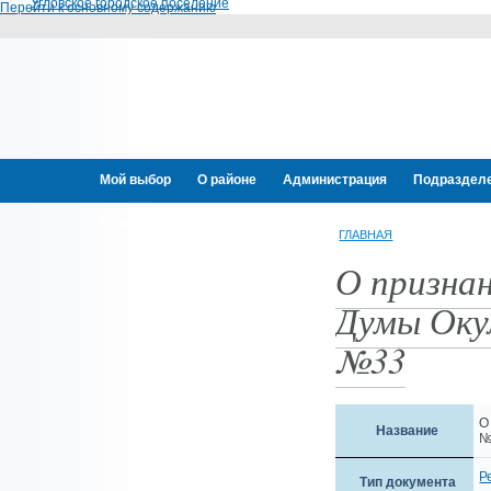
Угловское городское поселение
Перейти к основному содержанию
Мой выбор
О районе
Администрация
Подраздел
Переселение граждан
ГЛАВНАЯ
О призна
Думы Окул
№33
О
Название
№
Р
Тип документа