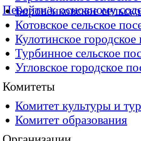
Перейти к основному со
Боровёнковское сельско
Котовское сельское пос
Кулотинское городское
Турбинное сельское по
Угловское городское по
Комитеты
Комитет культуры и ту
Комитет образования
Организации