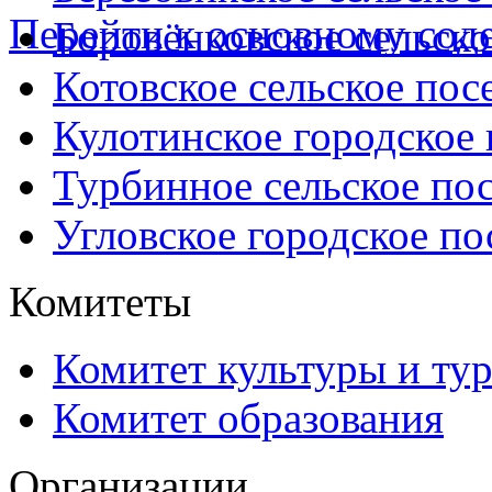
Перейти к основному со
Боровёнковское сельско
Котовское сельское пос
Кулотинское городское
Турбинное сельское по
Угловское городское по
Комитеты
Комитет культуры и ту
Комитет образования
Организации