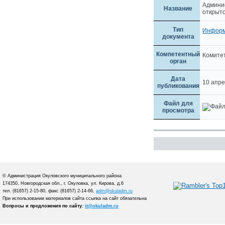
Админи
Название
открыто
Тип
Инфор
документа
Компетентный
Комите
орган
Дата
10 апр
публикования
Файл для
просмотра
© Администрация Окуловского муниципального района
174350, Новгородская обл., г. Окуловка, ул. Кирова, д.6
тел. (81657) 2-15-80, факс (81657) 2-14-66,
adm@okuladm.ru
При использовании материалов сайта ссылка на сайт обязательна
Вопросы и предложения по сайту:
it@okuladm.ru