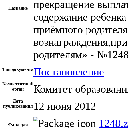
прекращение выпла
Название
содержание ребенка 
приёмного родителя,
вознаграждения,пр
родителям» - №124
Постановление
Тип документа
Компетентный
Комитет образовани
орган
Дата
12 июня 2012
публикования
1248.z
Файл для