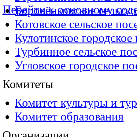
Перейти к основному со
Боровёнковское сельско
Котовское сельское пос
Кулотинское городское
Турбинное сельское по
Угловское городское по
Комитеты
Комитет культуры и ту
Комитет образования
Организации