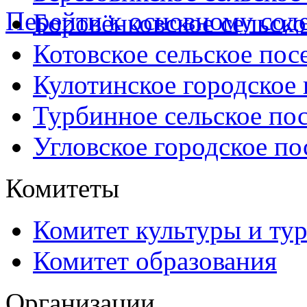
Перейти к основному со
Боровёнковское сельско
Котовское сельское пос
Кулотинское городское
Турбинное сельское по
Угловское городское по
Комитеты
Комитет культуры и ту
Комитет образования
Организации