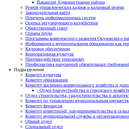
Вакансии Администрации района
Резерв управленческих кадров и кадровый резерв
Законодательная карта
Перечень информационных систем
Оценка регулирующего воздействия
Общественный совет
Охрана труда
Программы комплексного развития Окуловского ра
Информация о муниципальном образовании как те
Кадровое обеспечение
Корпоративная культура
Противодействие терроризму
Профилактика нарушений обязательных требовани
Подразделения
Комитет культуры
Комитет образования
Комитет жилищно-коммунального хозяйства и доро
- Отдел благоустройства и городского хозяйст
Отдел строительства, градостроительства и архите
Комитет по управлению муниципальным имущест
Комитет финансов
Комитет инвестиций, предпринимательства и сельск
Комитет муниципальной службы и организационно
Общий отдел
Социальный отдел