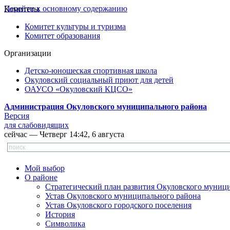
Перейти к основному содержанию
Комитеты
Комитет культуры и туризма
Комитет образования
Организации
Детско-юношеская спортивная школа
Окуловский социальный приют для детей
ОАУСО «Окуловский КЦСО»
Администрация Окуловского муниципального района
Версия
для слабовидящих
сейчас — Четверг 14:42, 6 августа
Мой выбор
О районе
Стратегический план развития Окуловского муниц
Устав Окуловского муниципального района
Устав Окуловского городского поселения
История
Символика