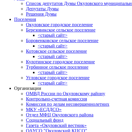
Список депутатов Думы Окуловского муниципальн
Депутаты Думы
Решения Думы
Поселения
Окуловское городское поселение
Березовикское сельское поселение
<старый сайт>
Боровенковское сельское поселение
<старый сайт>
Котовское сельское поселение
<старый сайт>
Кулотинское городское поселение
Турбинное сельское поселение
<старый сайт>
Угловское городское поселение
<старый сайт>
Организации
ОМВД России по Окуловскому району
Контрольно-счетная комиссия
Комиссия по делам несовершеннолетних
МКУ «ЕСДДСО»
Отдел МФЦ Окуловского района
Социальный фонд
Газета «Окуловский вестник»
ОАУСО "Окуловский КЦСО"