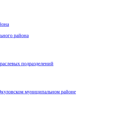
йона
ьного района
траслевых подразделений
 Окуловском муниципальном районе