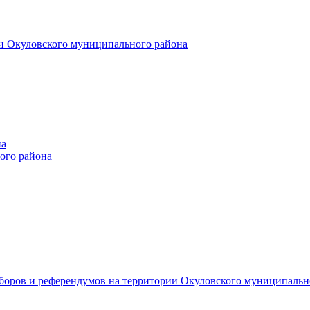
и Окуловского муниципального района
на
ого района
ыборов и референдумов на территории Окуловского муниципальн