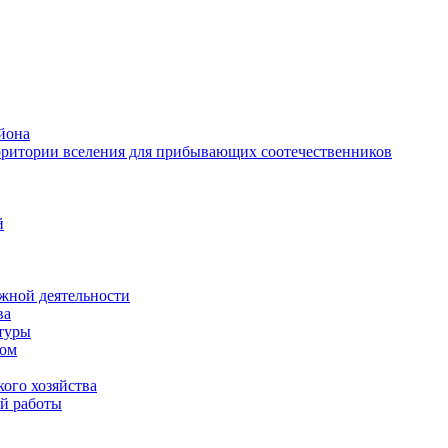
йона
рритории вселения для прибывающих соотечественников
й
жной деятельности
ва
ктуры
вом
ого хозяйства
й работы