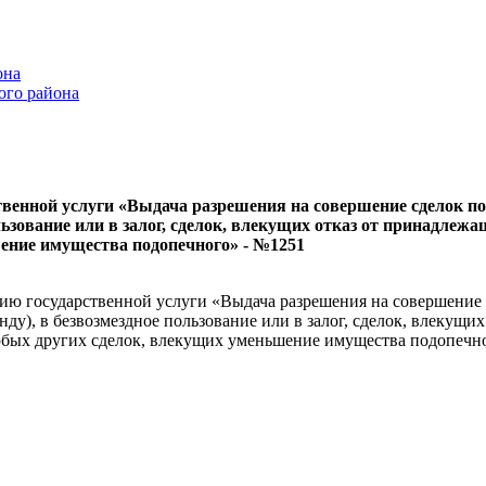
она
ого района
венной услуги «Выдача разрешения на совершение сделок по
пользование или в залог, сделок, влекущих отказ от принадле
шение имущества подопечного» - №1251
ю государственной услуги «Выдача разрешения на совершение 
енду), в безвозмездное пользование или в залог, сделок, влекущ
любых других сделок, влекущих уменьшение имущества подопечн