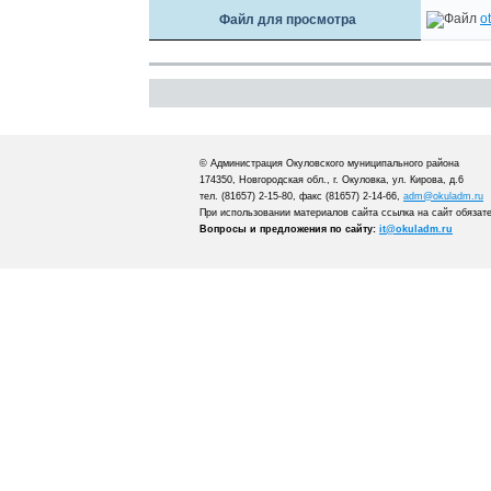
o
Файл для просмотра
© Администрация Окуловского муниципального района
174350, Новгородская обл., г. Окуловка, ул. Кирова, д.6
тел. (81657) 2-15-80, факс (81657) 2-14-66,
adm@okuladm.ru
При использовании материалов сайта ссылка на сайт обязат
Вопросы и предложения по сайту:
it@okuladm.ru