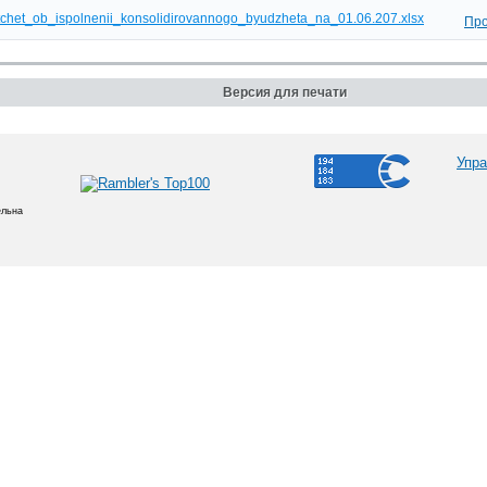
tchet_ob_ispolnenii_konsolidirovannogo_byudzheta_na_01.06.207.xlsx
Про
Версия для печати
Упра
ельна