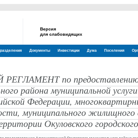
Версия
для слабовидящих
разделения
Документы
Инвестиции
Дума
Поселения
Ор
ЕГЛАМЕНТ по предоставлению 
ьного района муниципальной услу
йской Федерации, многоквартирны
ости, муниципального жилищного 
рритории Окуловского городского