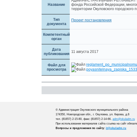
АДМИНИСТРАТИВНЫЙ РЕГЛАМЕНТ по п
Название
фонда Российской Федерации, много
территории Окуловского городского 
Тип
Проект постановления
документа
Компетентный
орган
Дата
11 августа 2017
публикования
reglament_po_municipalnomu
Файл для
просмотра
poyasnitelnaya_zapiska_1533
© Администрация Окуловского муниципального района
174350, Новгородская обл., г. Окуловка, ул. Кирова, д.6
тел. (81657) 2-15-80, факс (81657) 2-14-66,
adm@okuladm.ru
При использовании материалов сайта ссылка на сайт обязат
Вопросы и предложения по сайту:
it@okuladm.ru