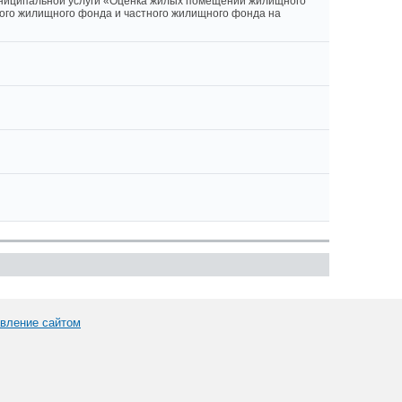
иципальной услуги «Оценка жилых помещений жилищного
ого жилищного фонда и частного жилищного фонда на
вление сайтом