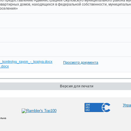
редоставлению Администрацией Окуловского муниципального района мун
квартирных домов, находящихся в федеральной собственности, муниципальн
поселения»
_kontrolyu_rayon_-_kopiya.docx
Просмотр документа
.docx
Версия для печати
Упра
ельна