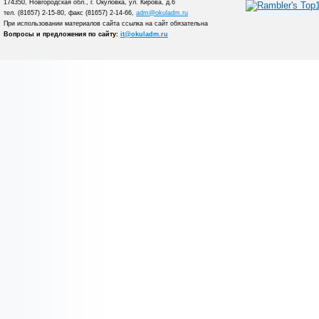
174350, Новгородская обл., г. Окуловка, ул. Кирова, д.6
тел. (81657) 2-15-80, факс (81657) 2-14-66,
adm@okuladm.ru
При использовании материалов сайта ссылка на сайт обязательна
Вопросы и предложения по сайту:
it@okuladm.ru