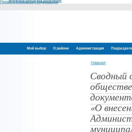
Угловское городское поселение
Перейти к основному содержанию
Мой выбор
О районе
Администрация
Подраздел
Переселение граждан
ГЛАВНАЯ
Сводный 
обществе
документ
«О внесен
Админист
муниципал