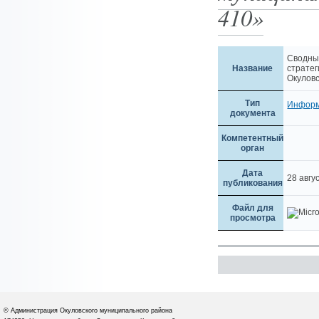
410»
Сводны
Название
страте
Окуловс
Тип
Инфор
документа
Компетентный
орган
Дата
28 авгу
публикования
Файл для
просмотра
© Администрация Окуловского муниципального района