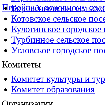
Перейти к основному со
Боровёнковское сельско
Котовское сельское пос
Кулотинское городское
Турбинное сельское по
Угловское городское по
Комитеты
Комитет культуры и ту
Комитет образования
Организации