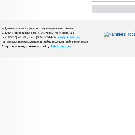
© Администрация Окуловского муниципального района
174350, Новгородская обл., г. Окуловка, ул. Кирова, д.6
тел. (81657) 2-15-80, факс (81657) 2-14-66,
adm@okuladm.ru
При использовании материалов сайта ссылка на сайт обязательна
Вопросы и предложения по сайту:
it@okuladm.ru