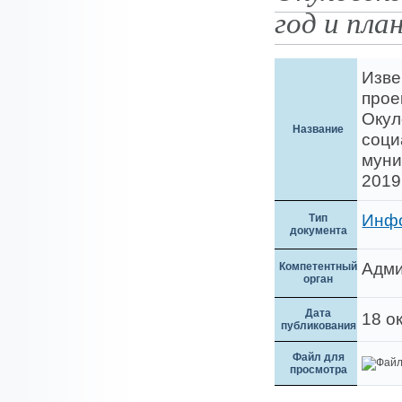
год и пла
Изве
прое
Окул
Название
соци
муни
2019
Инф
Тип
документа
Адми
Компетентный
орган
Дата
18 о
публикования
Файл для
просмотра