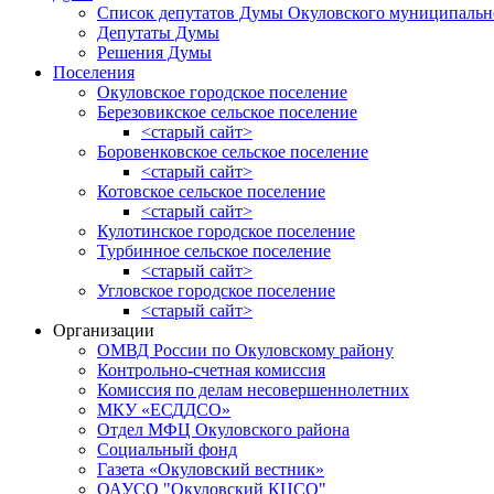
Список депутатов Думы Окуловского муниципальн
Депутаты Думы
Решения Думы
Поселения
Окуловское городское поселение
Березовикское сельское поселение
<старый сайт>
Боровенковское сельское поселение
<старый сайт>
Котовское сельское поселение
<старый сайт>
Кулотинское городское поселение
Турбинное сельское поселение
<старый сайт>
Угловское городское поселение
<старый сайт>
Организации
ОМВД России по Окуловскому району
Контрольно-счетная комиссия
Комиссия по делам несовершеннолетних
МКУ «ЕСДДСО»
Отдел МФЦ Окуловского района
Социальный фонд
Газета «Окуловский вестник»
ОАУСО "Окуловский КЦСО"