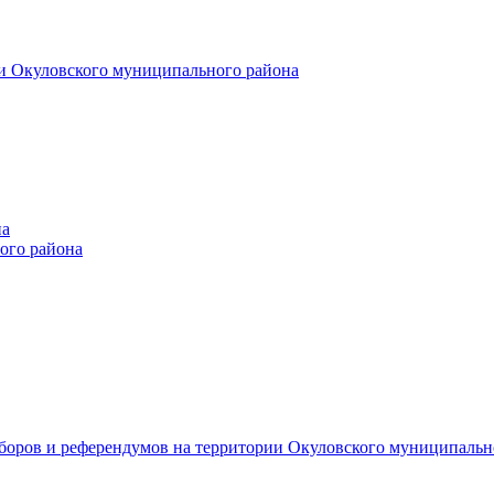
и Окуловского муниципального района
на
ого района
ыборов и референдумов на территории Окуловского муниципальн