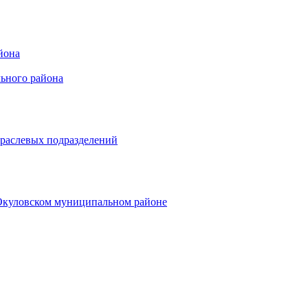
йона
ьного района
траслевых подразделений
 Окуловском муниципальном районе