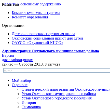
Перейти к основному содержанию
Комитеты
Комитет культуры и туризма
Комитет образования
Организации
Детско-юношеская спортивная школа
Окуловский социальный приют для детей
ОАУСО «Окуловский КЦСО»
Администрация Окуловского муниципального района
Версия
для слабовидящих
сейчас — Суббота 20:13, 8 августа
Мой выбор
О районе
Стратегический план развития Окуловского муниц
Устав Окуловского муниципального района
Устав Окуловского городского поселения
История
Символика