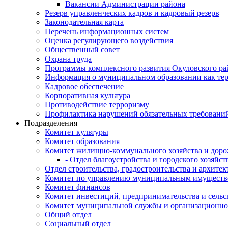
Вакансии Администрации района
Резерв управленческих кадров и кадровый резерв
Законодательная карта
Перечень информационных систем
Оценка регулирующего воздействия
Общественный совет
Охрана труда
Программы комплексного развития Окуловского ра
Информация о муниципальном образовании как те
Кадровое обеспечение
Корпоративная культура
Противодействие терроризму
Профилактика нарушений обязательных требовани
Подразделения
Комитет культуры
Комитет образования
Комитет жилищно-коммунального хозяйства и доро
- Отдел благоустройства и городского хозяйст
Отдел строительства, градостроительства и архите
Комитет по управлению муниципальным имущест
Комитет финансов
Комитет инвестиций, предпринимательства и сельск
Комитет муниципальной службы и организационно
Общий отдел
Социальный отдел