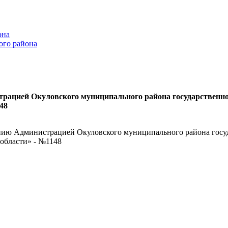
она
ого района
ацией Окуловского муниципального района государственной 
48
ию Администрацией Окуловского муниципального района госуда
 области» - №1148