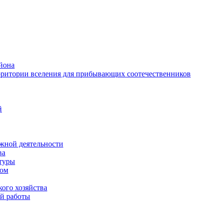
йона
рритории вселения для прибывающих соотечественников
й
жной деятельности
ва
ктуры
вом
ого хозяйства
й работы