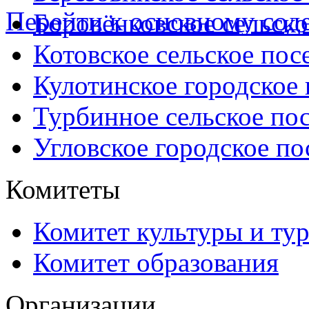
Перейти к основному со
Боровёнковское сельско
Котовское сельское пос
Кулотинское городское
Турбинное сельское по
Угловское городское по
Комитеты
Комитет культуры и ту
Комитет образования
Организации