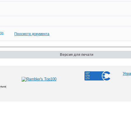
ip
Просмотр документа
Версия для печати
Упра
ельна