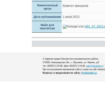
Компетентный
Комитет финансов
орган
Дата публикования
1 июля 2013
Файл для
ot01_07_2013.z
просмотра
© Администрация Окуловского муниципального района
174350, Новгородская обл., г. Окуловка, ул. Кирова, д.6
тел. (81657) 2-15-80, факс (81657) 2-14-66,
adm@okuladm.ru
При использовании материалов сайта ссылка на сайт обязат
Вопросы и предложения по сайту:
it@okuladm.ru