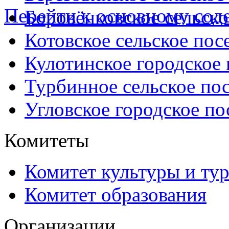
Перейти к основному со
Боровёнковское сельско
Котовское сельское пос
Кулотинское городское
Турбинное сельское по
Угловское городское по
Комитеты
Комитет культуры и ту
Комитет образования
Организации