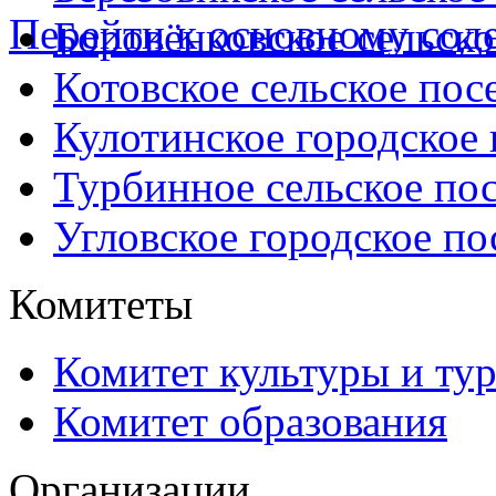
Перейти к основному со
Боровёнковское сельско
Котовское сельское пос
Кулотинское городское
Турбинное сельское по
Угловское городское по
Комитеты
Комитет культуры и ту
Комитет образования
Организации