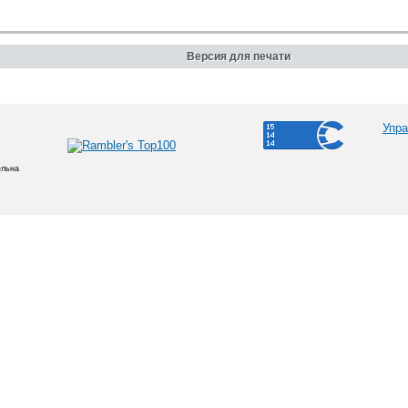
Версия для печати
Упра
ельна