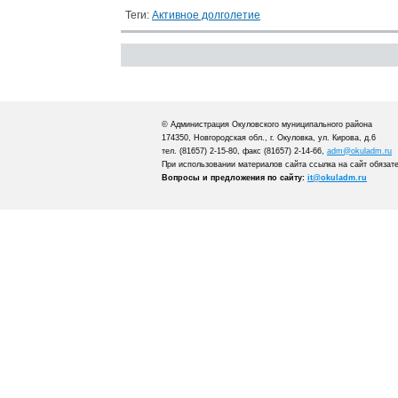
Теги:
Активное долголетие
© Администрация Окуловского муниципального района
174350, Новгородская обл., г. Окуловка, ул. Кирова, д.6
тел. (81657) 2-15-80, факс (81657) 2-14-66,
adm@okuladm.ru
При использовании материалов сайта ссылка на сайт обязат
Вопросы и предложения по сайту:
it@okuladm.ru