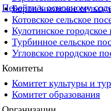
Перейти к основному со
Боровёнковское сельско
Котовское сельское пос
Кулотинское городское
Турбинное сельское по
Угловское городское по
Комитеты
Комитет культуры и ту
Комитет образования
Организации