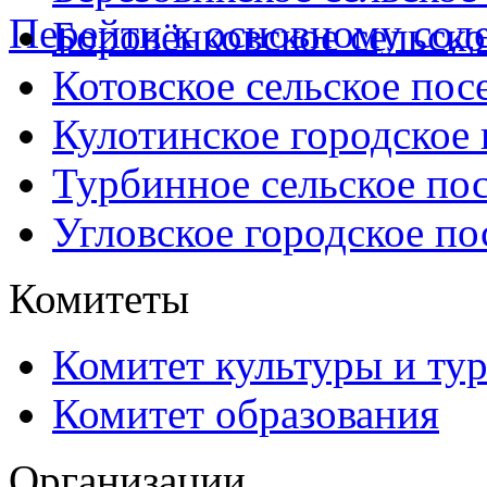
Перейти к основному со
Боровёнковское сельско
Котовское сельское пос
Кулотинское городское
Турбинное сельское по
Угловское городское по
Комитеты
Комитет культуры и ту
Комитет образования
Организации