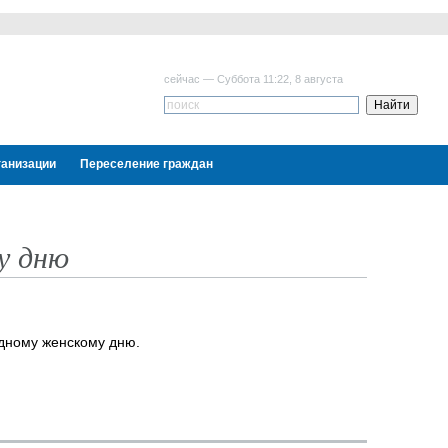
сейчас — Суббота 11:22, 8 августа
ганизации
Переселение граждан
у дню
одному женскому дню.