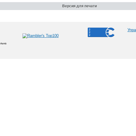
Версия для печати
Упра
ельна