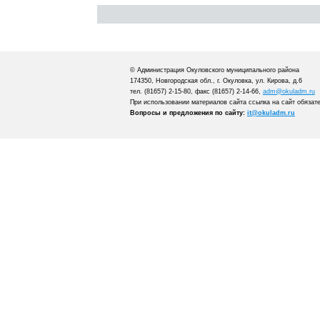
© Администрация Окуловского муниципального района
174350, Новгородская обл., г. Окуловка, ул. Кирова, д.6
тел. (81657) 2-15-80, факс (81657) 2-14-66,
adm@okuladm.ru
При использовании материалов сайта ссылка на сайт обязат
Вопросы и предложения по сайту:
it@okuladm.ru