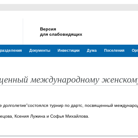
Версия
для слабовидящих
разделения
Документы
Инвестиции
Дума
Поселения
Ор
ященный международному женском
ное долголетие”состоялся турнир по дартс, посвященный междунар
нецова, Ксения Лужина и Софья Михайлова.