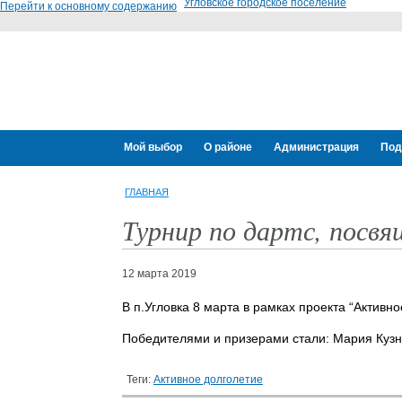
Угловское городское поселение
Перейти к основному содержанию
Мой выбор
О районе
Администрация
Под
ГЛАВНАЯ
Турнир по дартс, посв
12 марта 2019
В п.Угловка 8 марта в рамках проекта “Актив
Победителями и призерами стали: Мария Куз
Теги:
Активное долголетие