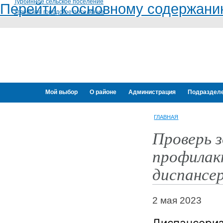
Турбинное сельское поселение
Перейти к основному содержан
Угловское городское поселение
Мой выбор
О районе
Администрация
Подраздел
Переселение граждан
ГЛАВНАЯ
Проверь з
профилак
диспансе
2 мая 2023
Диспансери