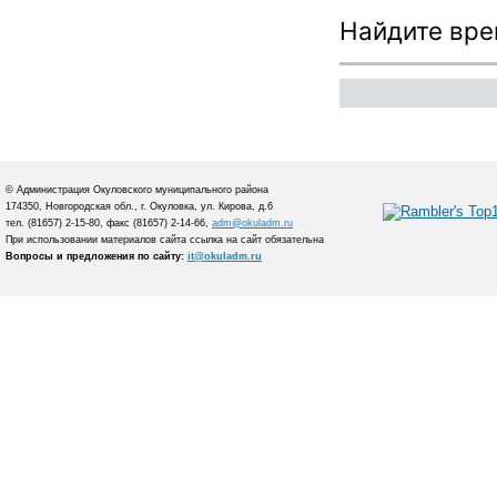
Найдите вре
© Администрация Окуловского муниципального района
174350, Новгородская обл., г. Окуловка, ул. Кирова, д.6
тел. (81657) 2-15-80, факс (81657) 2-14-66,
adm@okuladm.ru
При использовании материалов сайта ссылка на сайт обязательна
Вопросы и предложения по сайту:
it@okuladm.ru