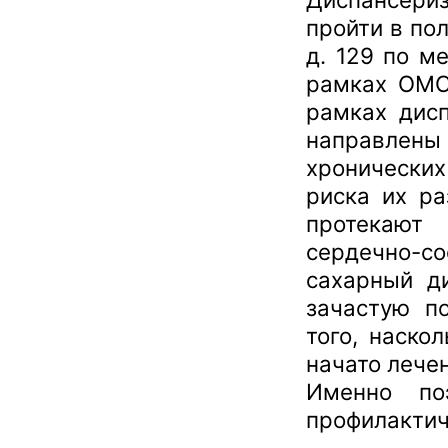
пройти в пол
д. 129 по м
рамках ОМС
рамках дисп
направлены
хронически
риска их ра
протекают
сердечно-с
сахарный д
зачастую п
того, наско
начато лече
Именно по
профилактич