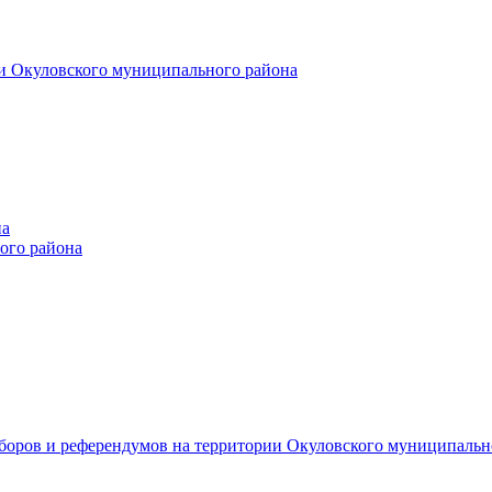
и Окуловского муниципального района
на
ого района
ыборов и референдумов на территории Окуловского муниципальн