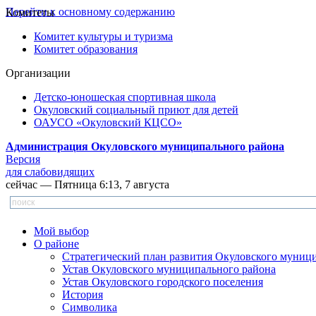
Перейти к основному содержанию
Комитеты
Комитет культуры и туризма
Комитет образования
Организации
Детско-юношеская спортивная школа
Окуловский социальный приют для детей
ОАУСО «Окуловский КЦСО»
Администрация Окуловского муниципального района
Версия
для слабовидящих
сейчас — Пятница 6:13, 7 августа
Мой выбор
О районе
Стратегический план развития Окуловского муниц
Устав Окуловского муниципального района
Устав Окуловского городского поселения
История
Символика