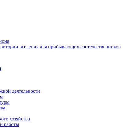
йона
рритории вселения для прибывающих соотечественников
й
жной деятельности
ва
ктуры
вом
ого хозяйства
й работы