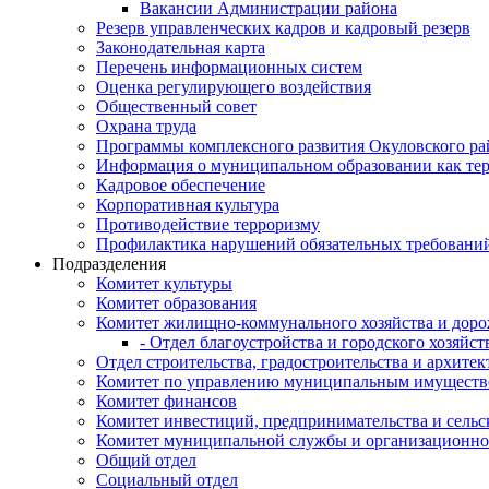
Вакансии Администрации района
Резерв управленческих кадров и кадровый резерв
Законодательная карта
Перечень информационных систем
Оценка регулирующего воздействия
Общественный совет
Охрана труда
Программы комплексного развития Окуловского ра
Информация о муниципальном образовании как те
Кадровое обеспечение
Корпоративная культура
Противодействие терроризму
Профилактика нарушений обязательных требовани
Подразделения
Комитет культуры
Комитет образования
Комитет жилищно-коммунального хозяйства и доро
- Отдел благоустройства и городского хозяйст
Отдел строительства, градостроительства и архите
Комитет по управлению муниципальным имущест
Комитет финансов
Комитет инвестиций, предпринимательства и сельск
Комитет муниципальной службы и организационно
Общий отдел
Социальный отдел