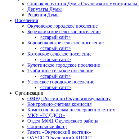
Список депутатов Думы Окуловского муниципальн
Депутаты Думы
Решения Думы
Поселения
Окуловское городское поселение
Березовикское сельское поселение
<старый сайт>
Боровенковское сельское поселение
<старый сайт>
Котовское сельское поселение
<старый сайт>
Кулотинское городское поселение
Турбинное сельское поселение
<старый сайт>
Угловское городское поселение
<старый сайт>
Организации
ОМВД России по Окуловскому району
Контрольно-счетная комиссия
Комиссия по делам несовершеннолетних
МКУ «ЕСДДСО»
Отдел МФЦ Окуловского района
Социальный фонд
Газета «Окуловский вестник»
ОАУСО "Окуловский КЦСО"