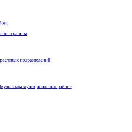
йона
ьного района
траслевых подразделений
 Окуловском муниципальном районе