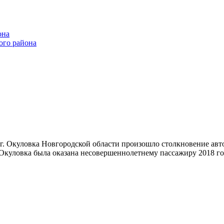
она
ого района
ов г. Окуловка Новгородской области произошло столкновение а
 Окуловка была оказана несовершеннолетнему пассажиру 2018 г