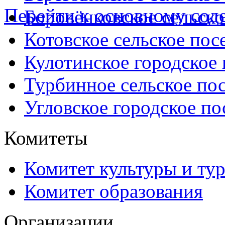
Перейти к основному со
Боровёнковское сельско
Котовское сельское пос
Кулотинское городское
Турбинное сельское по
Угловское городское по
Комитеты
Комитет культуры и ту
Комитет образования
Организации