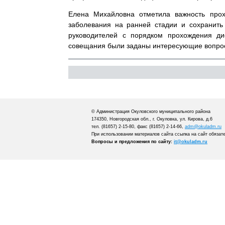
Елена Михайловна отметила важность прох
заболевания на ранней стадии и сохранить
руководителей с порядком прохождения ди
совещания были заданы интересующие вопрос
© Администрация Окуловского муниципального района
174350, Новгородская обл., г. Окуловка, ул. Кирова, д.6
тел. (81657) 2-15-80, факс (81657) 2-14-66,
adm@okuladm.ru
При использовании материалов сайта ссылка на сайт обязат
Вопросы и предложения по сайту:
it@okuladm.ru