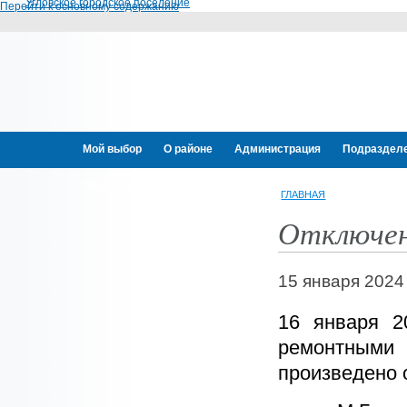
Угловское городское поселение
Перейти к основному содержанию
Мой выбор
О районе
Администрация
Подраздел
Переселение граждан
ГЛАВНАЯ
Отключен
15 января 2024
16 января 2
ремонтными 
произведено 