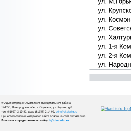
ул. М.Горь
ул. Крупск
ул. Космо
ул. Советс
ул. Халтур
ул. 1-я Ко
ул. 2-я Ко
ул. Народ
© Администрация Окуловского муниципального района
174350, Новгородская обл., г. Окуловка, ул. Кирова, д.6
тел. (81657) 2-15-80, факс (81657) 2-14-66,
adm@okuladm.ru
При использовании материалов сайта ссылка на сайт обязательна
Вопросы и предложения по сайту:
it@okuladm.ru