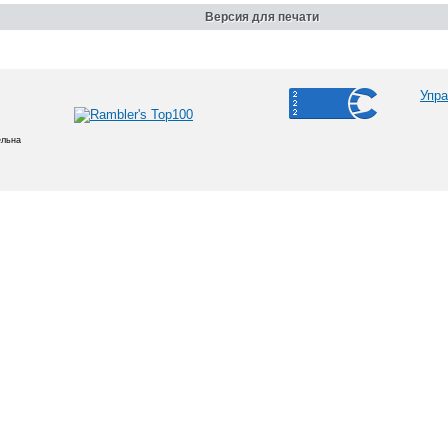
Версия для печати
Упра
ельна