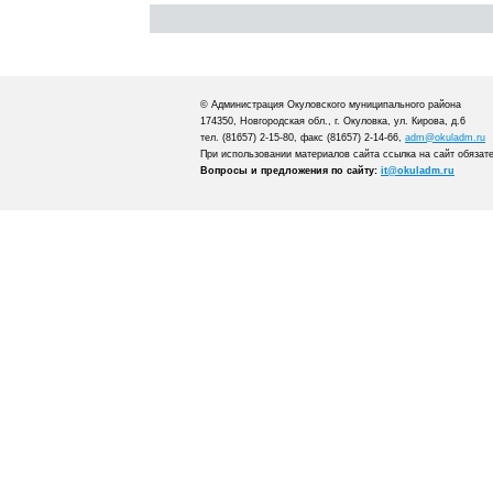
© Администрация Окуловского муниципального района
174350, Новгородская обл., г. Окуловка, ул. Кирова, д.6
тел. (81657) 2-15-80, факс (81657) 2-14-66,
adm@okuladm.ru
При использовании материалов сайта ссылка на сайт обязат
Вопросы и предложения по сайту:
it@okuladm.ru