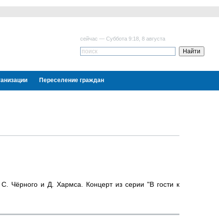
сейчас — Суббота 9:18, 8 августа
ганизации
Переселение граждан
С. Чёрного и Д. Хармса. Концерт из серии "В гости к