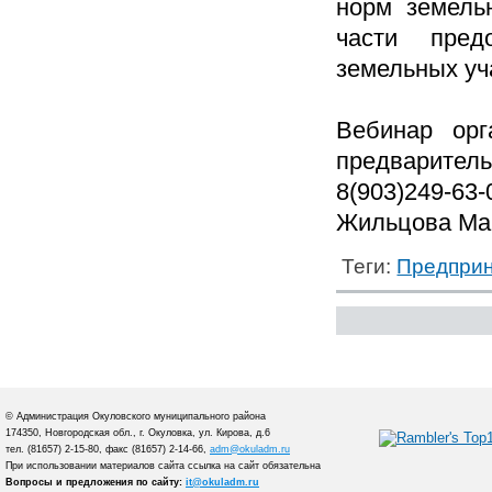
норм земельн
части пред
земельных уч
Вебинар орг
предваритель
8(903)249-63-0
Жильцова Ма
Теги:
Предприн
© Администрация Окуловского муниципального района
174350, Новгородская обл., г. Окуловка, ул. Кирова, д.6
тел. (81657) 2-15-80, факс (81657) 2-14-66,
adm@okuladm.ru
При использовании материалов сайта ссылка на сайт обязательна
Вопросы и предложения по сайту:
it@okuladm.ru