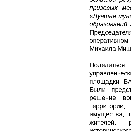
призовых ме
«Лучшая мун
образований 
Председате
оперативном
Михаила Миш
Поделитьс
управленческ
площадки ВА
Были предс
решение воп
территорий
имущества, 
жителей, р
историческог