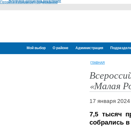
Угловское городское поселение
Перейти к основному содержанию
Мой выбор
О районе
Администрация
Подраздел
Переселение граждан
ГЛАВНАЯ
Всеросси
«Малая Р
17 января 2024
7,5 тысяч п
собрались в