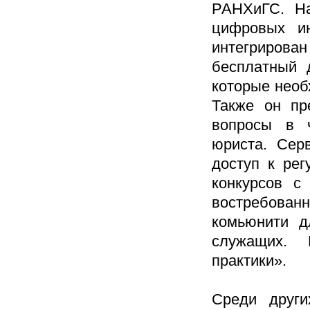
РАНХиГС. На
цифровых ин
интегрирова
бесплатный 
которые необ
Также он пр
вопросы в ч
юриста. Сер
доступ к ре
конкурсов с
востребован
комьюнити д
служащих. 
практики».
Среди друг