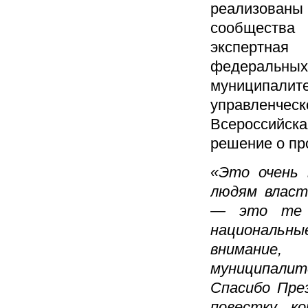
реализова
сообществ
экспертна
федеральн
муниципал
управленче
Всероссийск
решение о пр
«Это очень 
людям власт
— это те л
национальны
внимание,
муниципали
Спасибо Пре
повестку, к