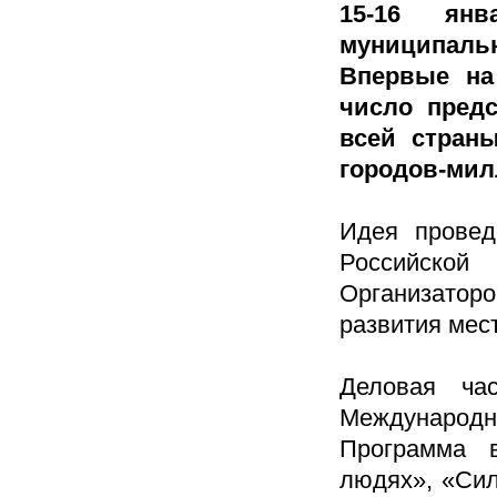
15-16 янв
муниципаль
Впервые на
число пред
всей страны
городов-мил
Идея провед
Российск
Организато
развития мес
Деловая ча
Международ
Программа 
людях», «Сил