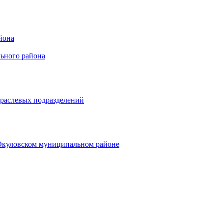
йона
ьного района
траслевых подразделений
 Окуловском муниципальном районе