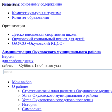
Перейти к основному содержанию
Комитеты
Комитет культуры и туризма
Комитет образования
Организации
Детско-юношеская спортивная школа
Окуловский социальный приют для детей
ОАУСО «Окуловский КЦСО»
Администрация Окуловского муниципального района
Версия
для слабовидящих
сейчас — Суббота 18:04, 8 августа
Мой выбор
О районе
Стратегический план развития Окуловского муниц
Устав Окуловского муниципального района
Устав Окуловского городского поселения
История
Символика