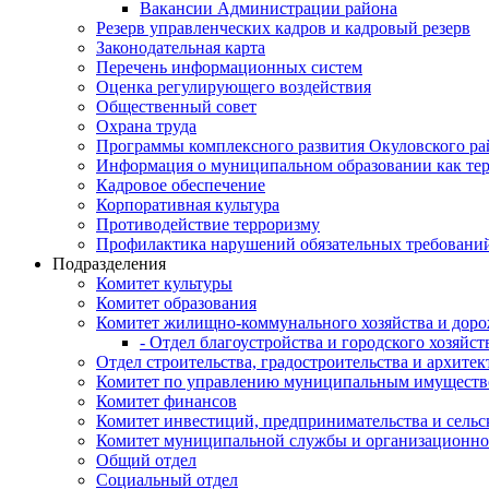
Вакансии Администрации района
Резерв управленческих кадров и кадровый резерв
Законодательная карта
Перечень информационных систем
Оценка регулирующего воздействия
Общественный совет
Охрана труда
Программы комплексного развития Окуловского ра
Информация о муниципальном образовании как те
Кадровое обеспечение
Корпоративная культура
Противодействие терроризму
Профилактика нарушений обязательных требовани
Подразделения
Комитет культуры
Комитет образования
Комитет жилищно-коммунального хозяйства и доро
- Отдел благоустройства и городского хозяйст
Отдел строительства, градостроительства и архите
Комитет по управлению муниципальным имущест
Комитет финансов
Комитет инвестиций, предпринимательства и сельск
Комитет муниципальной службы и организационно
Общий отдел
Социальный отдел