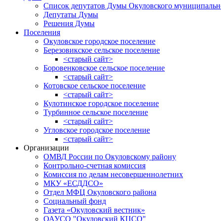
Список депутатов Думы Окуловского муниципальн
Депутаты Думы
Решения Думы
Поселения
Окуловское городское поселение
Березовикское сельское поселение
<старый сайт>
Боровенковское сельское поселение
<старый сайт>
Котовское сельское поселение
<старый сайт>
Кулотинское городское поселение
Турбинное сельское поселение
<старый сайт>
Угловское городское поселение
<старый сайт>
Организации
ОМВД России по Окуловскому району
Контрольно-счетная комиссия
Комиссия по делам несовершеннолетних
МКУ «ЕСДДСО»
Отдел МФЦ Окуловского района
Социальный фонд
Газета «Окуловский вестник»
ОАУСО "Окуловский КЦСО"