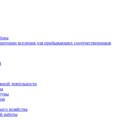
йона
рритории вселения для прибывающих соотечественников
й
жной деятельности
ва
ктуры
вом
ого хозяйства
й работы