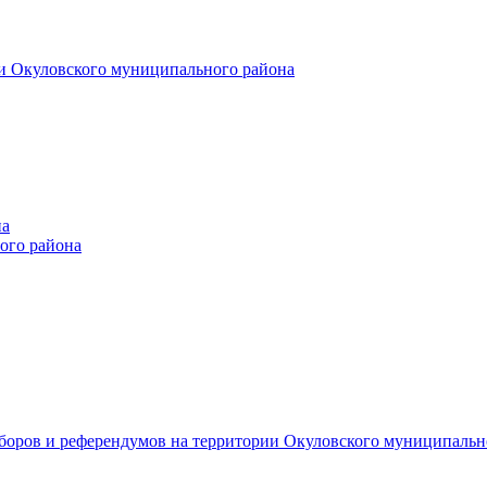
и Окуловского муниципального района
на
ого района
ыборов и референдумов на территории Окуловского муниципальн